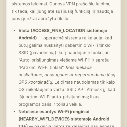
sistemos leidimai. Dunova VPN prašo šių leidimų
tik tada, kai įjungiate susijusią funkciją, ir naudoja
juos griežtai aprašytu tikslu:
Vieta (ACCESS_FINE_LOCATION sistemoje
Android)
— operacinė sistema reikalauja, kad
būtų galima nuskaityti dabartinio Wi-Fi tinklo
SSID (pavadinimą), kurį naudojame funkcijai
"Auto-prisijungimas viešame Wi-Fi" ir sąrašui
"Patikimi Wi-Fi tinklai".
Mes niekada
neskaitome, nesaugome ar neperduodame jūsų
GPS koordinačių.
Leidimas naudojamas tik kaip
OS reikalaujama vartai SSID API. Atmesk jį, kad
išjungtum Wi-Fi auto-prisijungimą; likusi
programos dalis ir toliau veikia.
Netoliese esantys Wi-Fi įrenginiai
(NEARBY_WIFI_DEVICES sistemoje Android
13+)
— pakeičia vietos reikalavimą naujesnėse