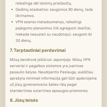
reikalinga dėl teisinių priežasčių.
Gedimų ataskaitos: saugomos 90 dienų, tada
ištrinamos.
VPN seanso metaduomenys, reikalingi
pajėgumo planavimui (tik agreguoti skaičiai,
niekada nesusieti su naudotoju): saugomi iki
30 dienų.
7. Tarptautiniai perdavimai
Mūsų bendrovė įsikūrusi Japonijoje. Mūsų VPN
serveriai ir pagalbos sistemos yra įvairiose
pasaulio šalyse. Naudojantis Paslauga, aukščiau
aprašyta minimali informacija gali būti apdorojama
už jūsų gyvenamosios šalies ribų pagal
standartines sutartines apsaugos priemones.
8. Jūsų teisės