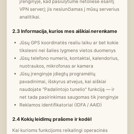
įrenginyje, kad pasiūlytume netoliese esantį
VPN serverį; jis nesiunčiamas į mūsų serverius
analitikai.
2.3 Informacija, kurios mes aiškiai
ne
renkame
Jūsų GPS koordinatės realiu laiku ar bet kokie
tikslesni nei šalies lygmens vietos duomenys
Jūsų telefono numeris, kontaktai, kalendorius,
nuotraukos, mikrofonas ar kamera
Jūsų įrenginyje įdiegtų programėlių
pavadinimai, išskyrus atvejus, kai aiškiai
naudojate "Padalintojo tunelio" funkciją — ir
net tada pasirinkimas saugomas tik įrenginyje
Reklamos identifikatoriai (IDFA / AAID)
2.4 Kokių leidimų prašome ir kodėl
Kai kurioms funkcijoms reikalingi operacinės