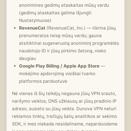
anonimines gedimų ataskaitas mūsų vardu
(gedimų ataskaitas galima išjungti
Nustatymuose)
RevenueCat
(RevenueCat, Inc.) — tikrina jūsų
prenumeratos teisę mūsų vardu; gauna
atsitiktinai sugeneruotą anoniminį programėlės
naudotojo ID ir jūsų pirkimo žetoną, nieko
daugiau
Google Play Billing / Apple App Store
—
mokėjimo apdorojimą visiškai tvarko
platformos parduotuvė
Nė vienas iš šių teikėjų negauna jūsų VPN srauto,
naršymo veiklos, DNS užklausų ar jūsų pradinio IP
adreso, susieto su jūsų veikla. Dunova VPN neturi
reklamos tinklų, trečiųjų šalių analitikos ar sekimo
SDK, ir mes niekada nesidaliname, neparduodame