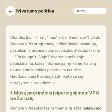
←
Privatumo politika
CloudEx Inc. ("mes", "mus" arba "Bendrovė") valdo
Dunova VPN programėlę ir žiniatinklio paslaugą,
pasiekiamą adresu dunovavpn.cloud-ex.biz (kartu
— "Paslauga"). Šioje Privatumo politikoje
paaiškinama, kokią informaciją renkame, kaip ją
naudojame ir kokius pasirinkimus turite.
Naudodamiesi Paslauga sutinkate su čia
aprašytomis praktikomis.
1. Mūsų pagrindinis įsipareigojimas: VPN
be žurnalų
Dunova VPN sukurtas remiantis griežta
nelaikymo