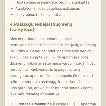
Nustatymuose išjungėte gedimų ataskaitas)
Atsakytume į jūsų pagalbos užklausas
Laikytumės taikomų įstatymų
4. Paslaugų teikėjai (duomenų
tvarkytojai)
Mes neparduodame, nenaudojame ir
neatskleidžiame trečiosioms šalims jokių duomenų
jokiu tikslu. Paslaugai teikti pasitelkiame nedidelį
skaičių paslaugų teikėjų, kurie apdoroja ribotą
duomenų rinkinį griežtai mūsų vardu ir pagal mūsų
nurodymus. Kiekvienas iš jų pagal sutartį
įpareigotas apdoroti šiuos duomenis tik tam, kad
teiktų mums savo paslaugą, ir jam draudžiama
juos parduoti, atskleisti ar naudoti savo tikslams,
įskaitant reklamą ar analitiką.
Firebase Crashlytics
(Google LLC) — apdoroja