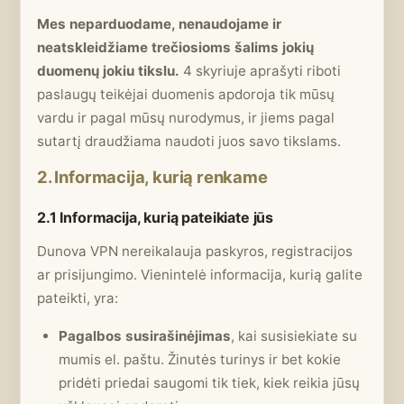
Mes neparduodame, nenaudojame ir
neatskleidžiame trečiosioms šalims jokių
duomenų jokiu tikslu.
4 skyriuje aprašyti riboti
paslaugų teikėjai duomenis apdoroja tik mūsų
vardu ir pagal mūsų nurodymus, ir jiems pagal
sutartį draudžiama naudoti juos savo tikslams.
2. Informacija, kurią renkame
2.1 Informacija, kurią pateikiate jūs
Dunova VPN nereikalauja paskyros, registracijos
ar prisijungimo. Vienintelė informacija, kurią galite
pateikti, yra:
Pagalbos susirašinėjimas
, kai susisiekiate su
mumis el. paštu. Žinutės turinys ir bet kokie
pridėti priedai saugomi tik tiek, kiek reikia jūsų