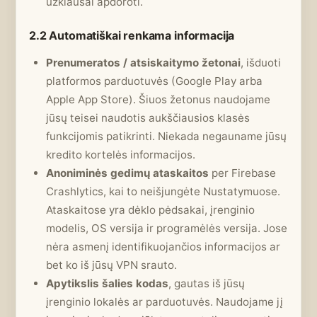
užklausai apdoroti.
2.2 Automatiškai renkama informacija
Prenumeratos / atsiskaitymo žetonai
, išduoti
platformos parduotuvės (Google Play arba
Apple App Store). Šiuos žetonus naudojame
jūsų teisei naudotis aukščiausios klasės
funkcijomis patikrinti. Niekada negauname jūsų
kredito kortelės informacijos.
Anoniminės gedimų ataskaitos
per Firebase
Crashlytics, kai to neišjungėte Nustatymuose.
Ataskaitose yra dėklo pėdsakai, įrenginio
modelis, OS versija ir programėlės versija. Jose
nėra asmenį identifikuojančios informacijos ar
bet ko iš jūsų VPN srauto.
Apytikslis šalies kodas
, gautas iš jūsų
įrenginio lokalės ar parduotuvės. Naudojame jį