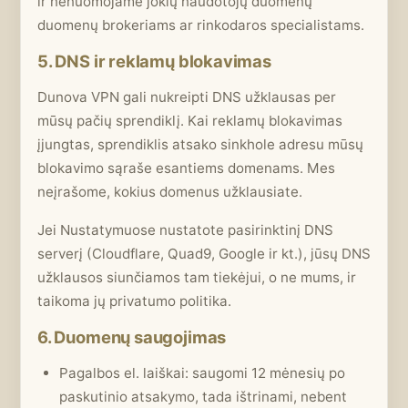
ir nenuomojame jokių naudotojų duomenų
duomenų brokeriams ar rinkodaros specialistams.
5. DNS ir reklamų blokavimas
Dunova VPN gali nukreipti DNS užklausas per
mūsų pačių sprendiklį. Kai reklamų blokavimas
įjungtas, sprendiklis atsako sinkhole adresu mūsų
blokavimo sąraše esantiems domenams. Mes
neįrašome, kokius domenus užklausiate.
Jei Nustatymuose nustatote pasirinktinį DNS
serverį (Cloudflare, Quad9, Google ir kt.), jūsų DNS
užklausos siunčiamos tam tiekėjui, o ne mums, ir
taikoma jų privatumo politika.
6. Duomenų saugojimas
Pagalbos el. laiškai: saugomi 12 mėnesių po
paskutinio atsakymo, tada ištrinami, nebent