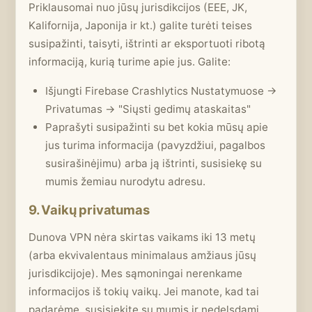
Priklausomai nuo jūsų jurisdikcijos (EEE, JK,
Kalifornija, Japonija ir kt.) galite turėti teises
susipažinti, taisyti, ištrinti ar eksportuoti ribotą
informaciją, kurią turime apie jus. Galite:
Išjungti Firebase Crashlytics Nustatymuose →
Privatumas → "Siųsti gedimų ataskaitas"
Paprašyti susipažinti su bet kokia mūsų apie
jus turima informacija (pavyzdžiui, pagalbos
susirašinėjimu) arba ją ištrinti, susisiekę su
mumis žemiau nurodytu adresu.
9. Vaikų privatumas
Dunova VPN nėra skirtas vaikams iki 13 metų
(arba ekvivalentaus minimalaus amžiaus jūsų
jurisdikcijoje). Mes sąmoningai nerenkame
informacijos iš tokių vaikų. Jei manote, kad tai
padarėme, susisiekite su mumis ir nedelsdami