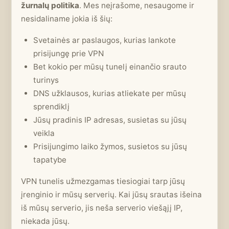
žurnalų politika
. Mes neįrašome, nesaugome ir
nesidaliname jokia iš šių:
Svetainės ar paslaugos, kurias lankote
prisijungę prie VPN
Bet kokio per mūsų tunelį einančio srauto
turinys
DNS užklausos, kurias atliekate per mūsų
sprendiklį
Jūsų pradinis IP adresas, susietas su jūsų
veikla
Prisijungimo laiko žymos, susietos su jūsų
tapatybe
VPN tunelis užmezgamas tiesiogiai tarp jūsų
įrenginio ir mūsų serverių. Kai jūsų srautas išeina
iš mūsų serverio, jis neša serverio viešąjį IP,
niekada jūsų.