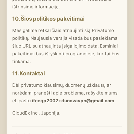
ištrinsime informaciją.
10. Šios politikos pakeitimai
Mes galime retkarčiais atnaujinti šią Privatumo
politiką. Naujausia versija visada bus pasiekiama
šiuo URL su atnaujinta įsigaliojimo data. Esminiai
pakeitimai bus išryškinti programėlėje, kur tai bus
tinkama.
11. Kontaktai
Dėl privatumo klausimų, duomenų užklausų ar
norėdami pranešti apie problemą, rašykite mums
el. paštu
ifeeqp2002+dunovavpn@gmail.com
.
CloudEx Inc., Japonija.