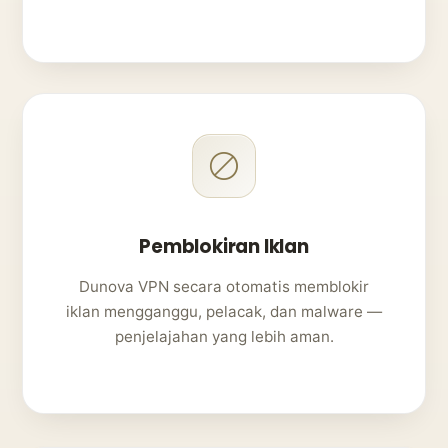
Pemblokiran Iklan
Dunova VPN secara otomatis memblokir
iklan mengganggu, pelacak, dan malware —
penjelajahan yang lebih aman.