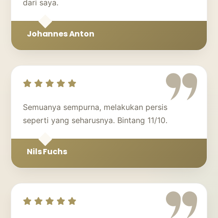
dari saya.
Johannes Anton
Semuanya sempurna, melakukan persis
seperti yang seharusnya. Bintang 11/10.
Nils Fuchs