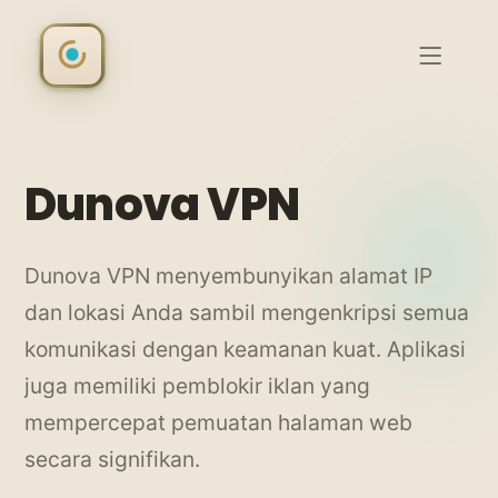
Dunova VPN
Dunova VPN menyembunyikan alamat IP
dan lokasi Anda sambil mengenkripsi semua
komunikasi dengan keamanan kuat. Aplikasi
juga memiliki pemblokir iklan yang
mempercepat pemuatan halaman web
secara signifikan.